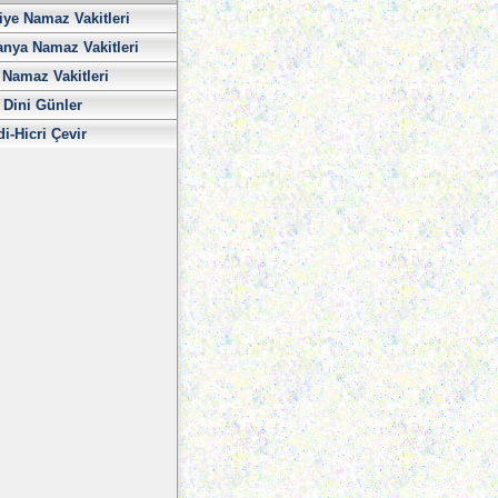
iye Namaz Vakitleri
nya Namaz Vakitleri
Namaz Vakitleri
 Dini Günler
di-Hicri Çevir