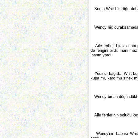
Sonra Whit bir kâğıt daha
Wendy hiç duraksamadan 
Aile fertleri biraz asabi
de rengini bildi. İnanılma
inanmıyordu.
Yedinci kâğıtta, Whit kup
kupa mı, karo mu sinek mi
Wendy bir an düşündükten
Aile fertlerinin soluğu k
Wendy'nin babası Whit'e 