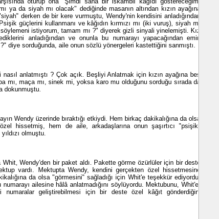
sında oturup ona "Şimdi sana bir iskambil kâğıdı göstereceğim,
mı ya da siyah mı olacak" dediğinde masanın altından kızın ayağına
 "siyah" derken de bir kere vurmuştu, Wendy'nin kendisini anladığından
sişik güçlerini kullanmanı ve kâğıdın kırmızı mı (iki vuruş), siyah mı
söylemeni istiyorum, tamam mı ?" diyerek gizli sinyali yinelemişti. Kız
lediklerini anladığından ve onunla bu numarayı yapacağından emin
 diye sorduğunda, aile onun sözlü yönergeleri kastettiğini sanmıştı.
nasıl anlatmıştı ? Çok açık. Beşliyi Anlatmak için kızın ayağına beş
pa mı, maça mı, sinek mi, yoksa karo mu olduğunu sorduğu sırada da
na dokunmuştu.
ayın Wendy üzerinde bıraktığı etkiydi. Hem birkaç dakikalığına da olsa
 özel hissetmiş, hem de aile, arkadaşlarına onun şaşırtıcı "psişik"
 yıldızı olmuştu.
hit, Wendy'den bir paket aldı. Pakette görme özürlüler için bir deste
ektup vardı. Mektupta Wendy, kendini gerçekten özel hissetmesine
kikalığına da olsa "görmesini" sağladığı için Whit'e teşekkür ediyordu.
bu numarayı ailesine hâlâ anlatmadığını söylüyordu. Mektubunu, Whit'e,
i numaralar geliştirebilmesi için bir deste özel kâğıt gönderdiğini