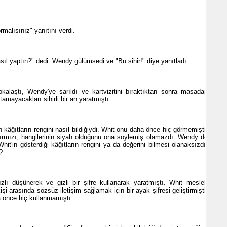
alısınız" yanıtını verdi.
 yaptın?" dedi. Wendy gülümsedi ve "Bu sihir!" diye yanıtladı.
kalaştı, Wendy'ye sarıldı ve kartvizitini bıraktıktan sonra masadan
utamayacakları sihirli bir an yaratmıştı.
âğıtların rengini nasıl bildiğiydi. Whit onu daha önce hiç görmemişti,
kırmızı, hangilerinin siyah olduğunu ona söylemiş olamazdı. Wendy de
hit'in gösterdiği kâğıtların rengini ya da değerini bilmesi olanaksızdı.
?
lı düşünerek ve gizli bir şifre kullanarak yaratmıştı. Whit meslek
şi arasında sözsüz iletişim sağlamak için bir ayak şifresi geliştirmişti.
 önce hiç kullanmamıştı.