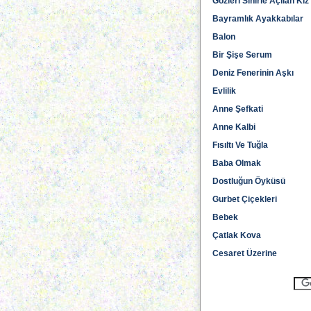
Gözleri Sihirle Açılan Kız
Bayramlık Ayakkabılar
Balon
Bir Şişe Serum
Deniz Fenerinin Aşkı
Evlilik
Anne Şefkati
Anne Kalbi
Fısıltı Ve Tuğla
Baba Olmak
Dostluğun Öyküsü
Gurbet Çiçekleri
Bebek
Çatlak Kova
Cesaret Üzerine