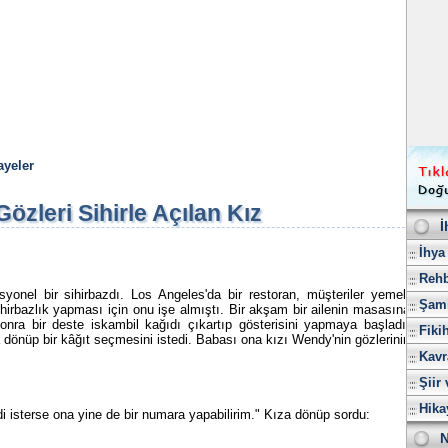
ayeler
Gözleri Sihirle Açılan Kız
İ
İhya
Rehb
el bir sihirbazdı. Los Angeles'da bir restoran, müşteriler yemek
Şami
hirbazlık yapması için onu işe almıştı. Bir akşam bir ailenin masasına
 sonra bir deste iskambil kağıdı çıkartıp gösterisini yapmaya başladı.
Fiki
dönüp bir kâğıt seçmesini istedi. Babası ona kızı Wendy'nin gözlerinin
Kavr
Şiir 
Hika
 isterse ona yine de bir numara yapabilirim." Kıza dönüp sordu:
N