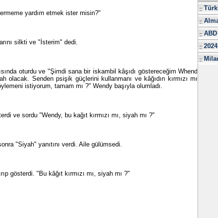
Türk
ermeme yardım etmek ister misin?"
Alma
ABD 
nı silkti ve "İsterim" dedi.
2024
Mila
ında oturdu ve "Şimdi sana bir iskambil kâşıdı göstereceğim Whend.
ah olacak. Senden psişik güçlerini kullanmanı ve kâğıdın kırmızı mı,
öylemeni istiyorum, tamam mı ?" Wendy başıyla olumladı.
rdi ve sordu "Wendy, bu kağıt kırmızı mı, siyah mı ?"
nra "Siyah" yanıtını verdi. Aile gülümsedi.
rıp gösterdi. "Bu kâğıt kırmızı mı, siyah mı ?"