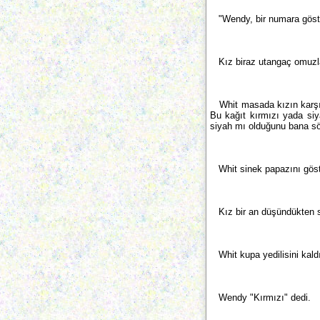
"Wendy, bir numara göst
Kız biraz utangaç omuzları
Whit masada kızın karşıs
Bu kağıt kırmızı yada siy
siyah mı olduğunu bana s
Whit sinek papazını göste
Kız bir an düşündükten so
Whit kupa yedilisini kaldı
Wendy "Kırmızı" dedi.