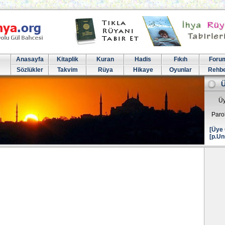
Anasayfa
Kitaplik
Kuran
Hadis
Fıkıh
Foru
Sözlükler
Takvim
Rüya
Hikaye
Oyunlar
Rehb
Üy
Paro
[Üye 
[p.Un