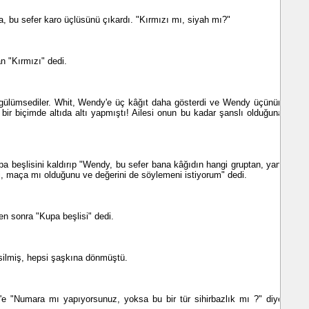
, bu sefer karo üçlüsünü çıkardı. "Kırmızı mı, siyah mı?"
"Kırmızı" dedi.
 gülümsediler. Whit, Wendy'e üç kâğıt daha gösterdi ve Wendy üçünün
z bir biçimde altıda altı yapmıştı! Ailesi onun bu kadar şanslı olduğuna
a beşlisini kaldırıp "Wendy, bu sefer bana kâğıdın hangi gruptan, yani
, maça mı olduğunu ve değerini de söylemeni istiyorum" dedi.
 sonra "Kupa beşlisi" dedi.
esilmiş, hepsi şaşkına dönmüştü.
"Numara mı yapıyorsunuz, yoksa bu bir tür sihirbazlık mı ?" diye