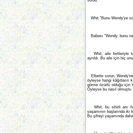
sordu.
Whit "Bunu Wendy'ye sorm
Babası "Wendy, bunu nasıl
Whit, aile fertleriyle to
ayrıldı. Bu aile için hiç un
Elbette sorun, Wendy'nin k
öyleyse hangi kâğıtların 
görme özürlü olduğu için W
Öyleyse bu nasıl olmuştu 
Whit, bu sihirli anı hız
yaşamının başlarında iki ki
Bu şifreyi yaşamında daha