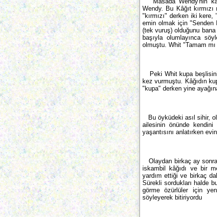
Masada Wendy'nin karşı
Wendy. Bu Kâğıt kırmızı 
"kırmızı" derken iki kere,
emin olmak için "Senden P
(tek vuruş) olduğunu bana 
başıyla olumlayınca söy
olmuştu. Whit "Tamam mı ?"
Peki Whit kupa beşlisini 
kez vurmuştu. Kâğıdın ku
"kupa" derken yine ayağı
Bu öyküdeki asıl sihir, ol
ailesinin önünde kendini
yaşantısını anlatırken evin
Olaydan birkaç ay sonra W
iskambil kâğıdı ve bir m
yardım ettiği ve birkaç da
Sürekli sordukları halde 
görme özürlüler için yen
söyleyerek bitiriyordu