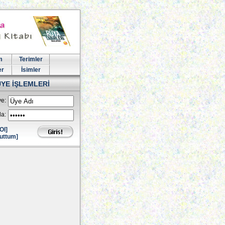
m
Terimler
er
İsimler
ÜYE İŞLEMLERİ
e:
la:
Ol]
uttum]