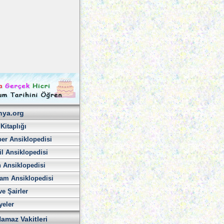
hya.org
 Kitaplığı
er Ansiklopedisi
l Ansiklopedisi
h Ansiklopedisi
am Ansiklopedisi
ve Şairler
yeler
amaz Vakitleri