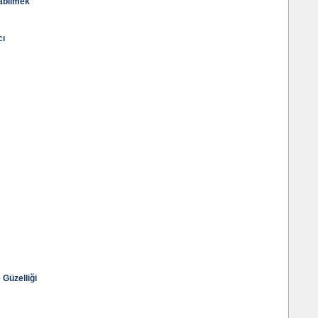
abilmek
cı
 Güzelliği