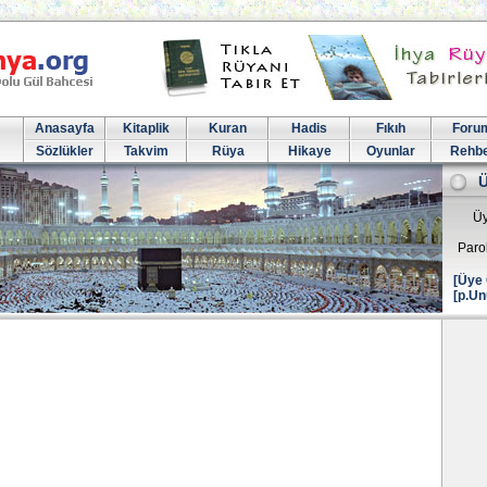
Anasayfa
Kitaplik
Kuran
Hadis
Fıkıh
Foru
Sözlükler
Takvim
Rüya
Hikaye
Oyunlar
Rehb
Üy
Paro
[Üye 
[p.Un