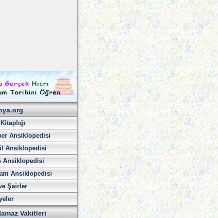
hya.org
 Kitaplığı
er Ansiklopedisi
l Ansiklopedisi
h Ansiklopedisi
am Ansiklopedisi
ve Şairler
yeler
amaz Vakitleri