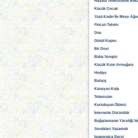
Hayata Tebessümle Bak
Küçük Çocuk
Yaşlı Kadın İle Meşe Ağa
Fincan Takımı
Dua
Gönül Kapısı
Bir Dost
Baba Sevgisi
Küçük Kızın Armağanı
Hediye
Bahşiş
Kanayan Kalp
Tebessüm
Kurtuluşun Ölümü
İnternette Dürüstlük
Bağışlamanın Yüceliği Ve
Sevdaları Yaşamak
İspanyolca Dersi