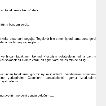
can tabaklarınız takım" dedi.
lığına benzemiyordu.
ıktılar dışarıdaki soğuğa. Teşekkür bile etmemişlerdi ama buna gerek
daha öte bir şey yapmışlardı.
fincan tabaklarım takımdı.Pişirdiğim patateslerin tadına baktım.
ızı sokacak bir evimiz vardı, bir eşim vardı ve eşimin de bir işi...
 fincan tabaklarım gibi bir uyum içindeydi. Sandalyeleri şöminenin
ine yerleştirdim. Çocukların sandaletlerinin çamur izleri,halının
ayak izlerini.
utuveririm ne denli zengin olduğumu...