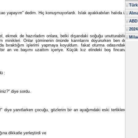
Türk
akao yapayım" dedim. Hiç konuşmuyorlardı. Islak ayakkabıları halıda iz
Alma
ABD 
2024
ekmek de hazırladım onlara, belki dışarıdaki soğuğu unutturabilir,
Mila
dim minikleri. Onlar şöminenin önünde karınlarını doyururken ben de
a bıraktığım işlerimi yapmaya koyuldum. fakat oturma odasındaki
i bir an ve başımı uzattım içeriye. Küçük kız elindeki boş fincana
ü :
niz?" diye sordu.
diye yanıtlarken çocuğu, gözlerim bir an ayağımdaki eski terliklere
ına dikkatle yerleştirdi ve