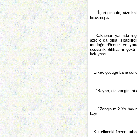
- "İçeri girin de, size k
bırakmıştı.
Kakaonun yanında reçel, 
azıcık da olsa ısıtabilir
mutfağa döndüm ve yarıd
sessizlik dikkatimi çekt
bakıyordu...
Erkek çocuğu bana dönd
- "Bayan, siz zengin misi
- "Zengin mi? Yo hayır!" 
kaydı.
Kız elindeki fincanı tabağ