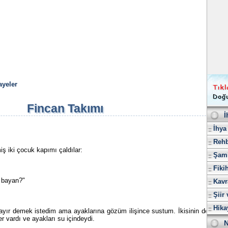
ayeler
Fincan Takımı
İ
İhya
Rehb
iş iki çocuk kapımı çaldılar:
Şami
Fiki
 bayan?"
Kavr
Şiir 
Hika
ır demek istedim ama ayaklarına gözüm ilişince sustum. İkisinin de
r vardı ve ayakları su içindeydi.
N