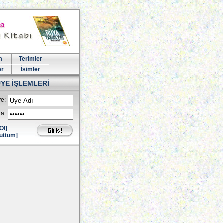
m
Terimler
er
İsimler
ÜYE İŞLEMLERİ
e:
la:
Ol]
uttum]