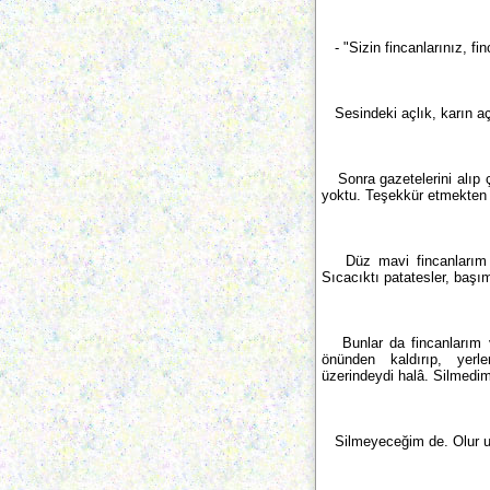
- "Sizin fincanlarınız, fin
Sesindeki açlık, karın aç
Sonra gazetelerini alıp ç
yoktu. Teşekkür etmekten 
Düz mavi fincanlarım ve 
Sıcacıktı patatesler, başım
Bunlar da fincanlarım ve
önünden kaldırıp, yerler
üzerindeydi halâ. Silmedim 
Silmeyeceğim de. Olur un