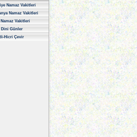
iye Namaz Vakitleri
nya Namaz Vakitleri
Namaz Vakitleri
 Dini Günler
di-Hicri Çevir