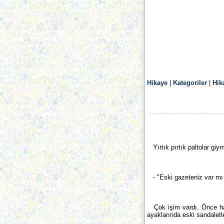
Hikaye
|
Kategoriler
|
Hik
Yırtık pırtık paltolar giym
- "Eski gazeteniz var mı
Çok işim vardı. Önce hay
ayaklarında eski sandaletle